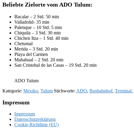
Beliebte Zielorte vom ADO
Tulum
:
Bacalar – 2 Std. 50 min
Valladolid- 35 min
Palenque – 10 Std. 5 min
Chiquila – 3 Std. 30 min
Chichen Itza – 1 Std. 40 min
Chetumal
Merida – 3 Std. 20 min
Playa del Carmen
Mahahual – 2 Std. 20 min
San Cristobal de las Casas – 19 Std. 20 min
ADO Tulum
Kategorie:
Mexiko
,
Tulum
Stichworte:
ADO
,
Busbahnhof
,
Terminal
,
Footer
Impressum
Impressum
Datenschutzerklärung
Cookie-Richtlinie (EU)