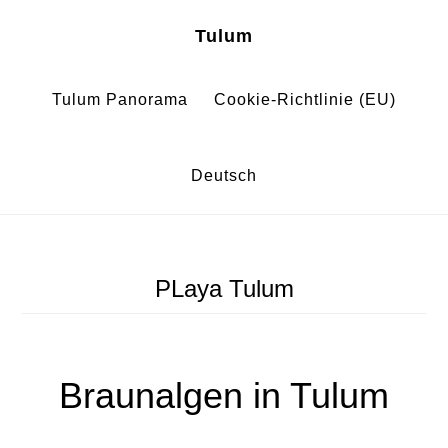
Zum
Zur
Tulum
Inhalt
Fußzeile
springen
springen
Tulum Panorama
Cookie-Richtlinie (EU)
Deutsch
PLaya Tulum
Braunalgen in Tulum